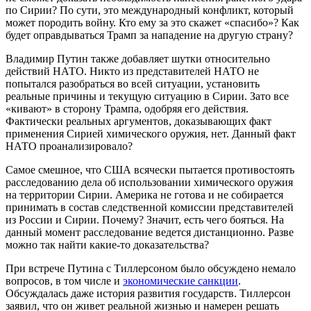
по Сирии? По сути, это международный конфликт, который
может породить войну. Кто ему за это скажет «спасибо»? Как
будет оправдываться Трамп за нападение на другую страну?
Владимир Путин также добавляет шутки относительно
действий НАТО. Никто из представителей НАТО не
попытался разобраться во всей ситуации, установить
реальные причины и текущую ситуацию в Сирии. Зато все
«кивают» в сторону Трампа, одобряя его действия.
Фактически реальных аргументов, доказывающих факт
применения Сирией химического оружия, нет. Данный факт
НАТО проанализировало?
Самое смешное, что США всячески пытается противостоять
расследованию дела об использовании химического оружия
на территории Сирии. Америка не готова и не собирается
принимать в состав следственной комиссии представителей
из России и Сирии. Почему? Значит, есть чего бояться. На
данный момент расследование ведется дистанционно. Разве
можно так найти какие-то доказательства?
При встрече Путина с Тиллерсоном было обсуждено немало
вопросов, в том числе и
экономические санкции
.
Обсуждалась даже история развития государств. Тиллерсон
заявил, что он живет реальной жизнью и намерен решать