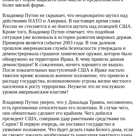
более мягкой форме.
Владимир Путин не скрывает, что неоднократно шутил над
действиями НАТО и Америки. В настоящее время глава
России не стесняется и не боится шутить над позицией США.
Кроме того, Владимир Путин отмечает, что подобная
ситуация уже возникала в истории развития мировых держав.
Примером является событие 2003 года. В том далеком
прошлом американская служба безопасности утверждала и
демонстрировала страшное химическое оружие, которое было
обнаружено на территории Ирака. К чему привела данная
демонстрация? К сожалению, ничего хорошего не вышло.
После показательных выступлений США в Ираке настало
тяжелое время: возникло военное положение, что привело к
распаду государства, возникновению угрозы жизни местного
населения и росту терроризма. Неужели это не послужило
уроком американским властям?
Владимир Путин уверен, что у Дональда Трампа, несомненно,
есть противники относительно его политики. В случае чего,
они обязательно сделают его крайним. Чего добился
президент США, совершив удар ракетными средствами по
Сирии? В первую очередь, он поставил государство в
уязвимое положение. Что будет делать глава Белого дома, если
не сможет доказать необходимость нанесения ракетного удара