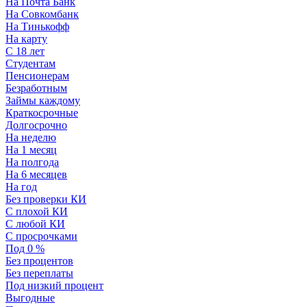
На Почта Банк
На Совкомбанк
На Тинькофф
На карту
С 18 лет
Студентам
Пенсионерам
Безработным
Займы каждому
Краткосрочные
Долгосрочно
На неделю
На 1 месяц
На полгода
На 6 месяцев
На год
Без проверки КИ
С плохой КИ
С любой КИ
С просрочками
Под 0 %
Без процентов
Без переплаты
Под низкий процент
Выгодные