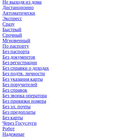
Не выходя из дома
Дистанционно
Автоматически
Экспресс
Сразу
Быстрый
Срочный
Мгновенный
По паспорту
Без паспорта
Без документов
Без регистрации
Без справки о доходах
Без подтв. личности
Без указания карты
Без поручителей
Без справок
Без звонка оператора
Без привязки номера
Без эл. почты
Без предоплаты
Без карты
Через Госуслуги
Робот
Надежные