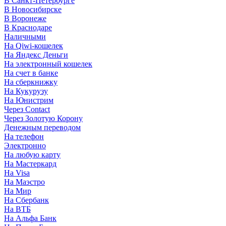
В Санкт-Петербурге
В Новосибирске
В Воронеже
В Краснодаре
Наличными
На Qiwi-кошелек
На Яндекс Деньги
На электронный кошелек
На счет в банке
На сберкнижку
На Кукурузу
На Юнистрим
Через Contact
Через Золотую Корону
Денежным переводом
На телефон
Электронно
На любую карту
На Мастеркард
На Visa
На Маэстро
На Мир
На Сбербанк
На ВТБ
На Альфа Банк