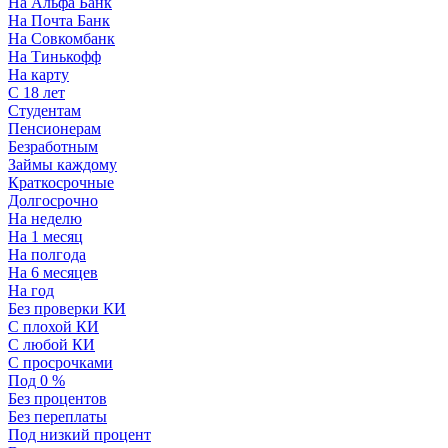
На Альфа Банк
На Почта Банк
На Совкомбанк
На Тинькофф
На карту
С 18 лет
Студентам
Пенсионерам
Безработным
Займы каждому
Краткосрочные
Долгосрочно
На неделю
На 1 месяц
На полгода
На 6 месяцев
На год
Без проверки КИ
С плохой КИ
С любой КИ
С просрочками
Под 0 %
Без процентов
Без переплаты
Под низкий процент