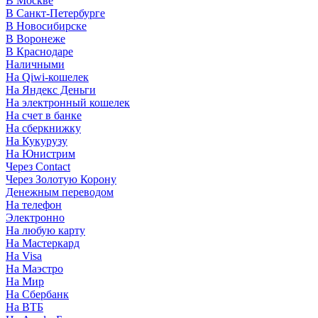
В Москве
В Санкт-Петербурге
В Новосибирске
В Воронеже
В Краснодаре
Наличными
На Qiwi-кошелек
На Яндекс Деньги
На электронный кошелек
На счет в банке
На сберкнижку
На Кукурузу
На Юнистрим
Через Contact
Через Золотую Корону
Денежным переводом
На телефон
Электронно
На любую карту
На Мастеркард
На Visa
На Маэстро
На Мир
На Сбербанк
На ВТБ