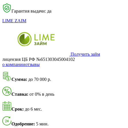
Гарантия выдачи: да
LIME ZAIM
Получить займ
лицензия ЦБ РФ №651303045004102
о компании
отзывы
Сумма:
до 70 000 р.
Ставка:
от 0% в день
Срок:
до 6 мес.
Одобрение:
5 мин.