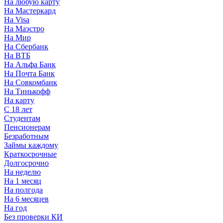
На любую карту
На Мастеркард
На Visa
На Маэстро
На Мир
На Сбербанк
На ВТБ
На Альфа Банк
На Почта Банк
На Совкомбанк
На Тинькофф
На карту
С 18 лет
Студентам
Пенсионерам
Безработным
Займы каждому
Краткосрочные
Долгосрочно
На неделю
На 1 месяц
На полгода
На 6 месяцев
На год
Без проверки КИ