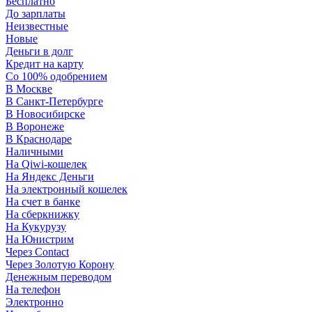
Бесплатно
До зарплаты
Неизвестные
Новые
Деньги в долг
Кредит на карту
Со 100% одобрением
В Москве
В Санкт-Петербурге
В Новосибирске
В Воронеже
В Краснодаре
Наличными
На Qiwi-кошелек
На Яндекс Деньги
На электронный кошелек
На счет в банке
На сберкнижку
На Кукурузу
На Юнистрим
Через Contact
Через Золотую Корону
Денежным переводом
На телефон
Электронно