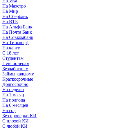
На Visa
На Маэстро
На Мир
На Сбербанк
На ВТБ
На Альфа Банк
На Почта Банк
На Совкомбанк
На Тинькофф
На карту
С 18 лет
Студентам
Пенсионерам
Безработным
Займы каждому
Краткосрочные
Долгосрочно
На неделю
На 1 месяц
На полгода
На 6 месяцев
На год
Без проверки КИ
С плохой КИ
С любой КИ