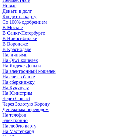
Неизвестные
Новые
Деньги в долг
Кредит на карту
Со 100% одобрением
В Москве
В Санкт-Петербурге
В Новосибирске
В Воронеже
В Краснодаре
Наличными
На Qiwi-кошелек
На Яндекс Деньги
На электронный кошелек
На счет в банке
На сберкнижку
На Кукурузу
На Юнистрим
Через Contact
Через Золотую Корону
Денежным переводом
На телефон
Электронно
На любую карту
На Мастеркард