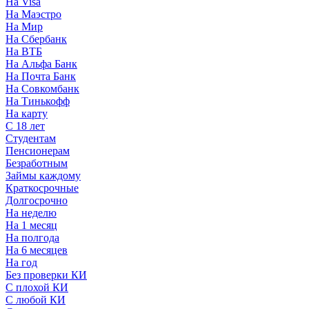
На Visa
На Маэстро
На Мир
На Сбербанк
На ВТБ
На Альфа Банк
На Почта Банк
На Совкомбанк
На Тинькофф
На карту
С 18 лет
Студентам
Пенсионерам
Безработным
Займы каждому
Краткосрочные
Долгосрочно
На неделю
На 1 месяц
На полгода
На 6 месяцев
На год
Без проверки КИ
С плохой КИ
С любой КИ