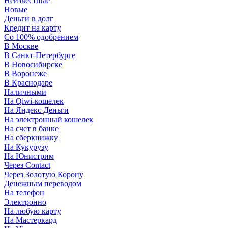
Неизвестные
Новые
Деньги в долг
Кредит на карту
Со 100% одобрением
В Москве
В Санкт-Петербурге
В Новосибирске
В Воронеже
В Краснодаре
Наличными
На Qiwi-кошелек
На Яндекс Деньги
На электронный кошелек
На счет в банке
На сберкнижку
На Кукурузу
На Юнистрим
Через Contact
Через Золотую Корону
Денежным переводом
На телефон
Электронно
На любую карту
На Мастеркард