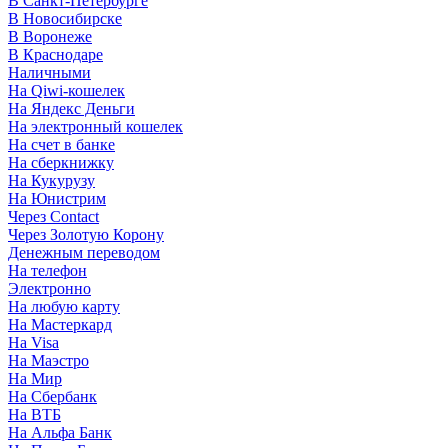
В Санкт-Петербурге
В Новосибирске
В Воронеже
В Краснодаре
Наличными
На Qiwi-кошелек
На Яндекс Деньги
На электронный кошелек
На счет в банке
На сберкнижку
На Кукурузу
На Юнистрим
Через Contact
Через Золотую Корону
Денежным переводом
На телефон
Электронно
На любую карту
На Мастеркард
На Visa
На Маэстро
На Мир
На Сбербанк
На ВТБ
На Альфа Банк