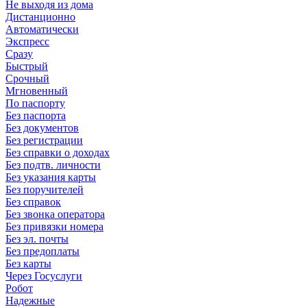
Не выходя из дома
Дистанционно
Автоматически
Экспресс
Сразу
Быстрый
Срочный
Мгновенный
По паспорту
Без паспорта
Без документов
Без регистрации
Без справки о доходах
Без подтв. личности
Без указания карты
Без поручителей
Без справок
Без звонка оператора
Без привязки номера
Без эл. почты
Без предоплаты
Без карты
Через Госуслуги
Робот
Надежные