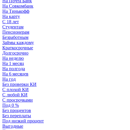
На Почта Банк
На Совкомбанк
На Тинькофф
На карту
С 18 лет
Студентам
Пенсионерам
Безработным
Займы каждому
Краткосрочные
Долгосрочно
На неделю
На 1 месяц
На полгода
На 6 месяцев
На год
Без проверки КИ
С плохой КИ
С любой КИ
С просрочками
Под 0 %
Без процентов
Без переплаты
Под низкий процент
Выгодные