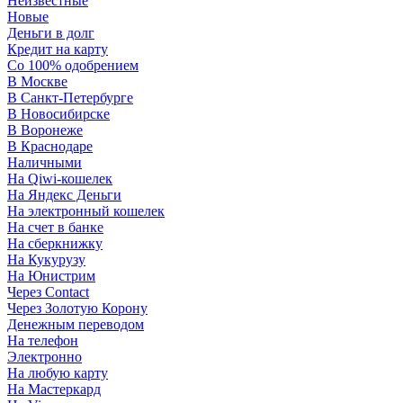
Неизвестные
Новые
Деньги в долг
Кредит на карту
Со 100% одобрением
В Москве
В Санкт-Петербурге
В Новосибирске
В Воронеже
В Краснодаре
Наличными
На Qiwi-кошелек
На Яндекс Деньги
На электронный кошелек
На счет в банке
На сберкнижку
На Кукурузу
На Юнистрим
Через Contact
Через Золотую Корону
Денежным переводом
На телефон
Электронно
На любую карту
На Мастеркард