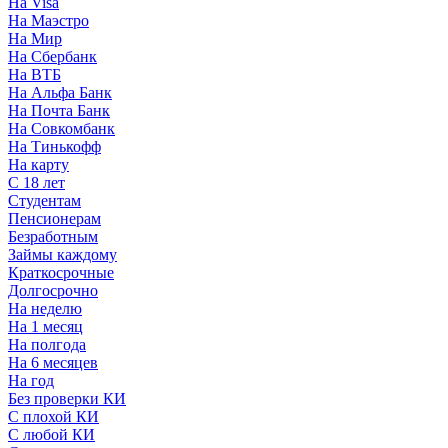
На Visa
На Маэстро
На Мир
На Сбербанк
На ВТБ
На Альфа Банк
На Почта Банк
На Совкомбанк
На Тинькофф
На карту
С 18 лет
Студентам
Пенсионерам
Безработным
Займы каждому
Краткосрочные
Долгосрочно
На неделю
На 1 месяц
На полгода
На 6 месяцев
На год
Без проверки КИ
С плохой КИ
С любой КИ