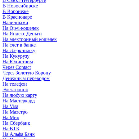
В Санкт-Петербурге
В Новосибирске
В Воронеже
В Краснодаре
Наличными
На Qiwi-кошелек
На Яндекс Деньги
На электронный кошелек
На счет в банке
На сберкнижку
На Кукурузу
На Юнистрим
Через Contact
Через Золотую Корону
Денежным переводом
На телефон
Электронно
На любую карту
На Мастеркард
На Visa
На Маэстро
На Мир
На Сбербанк
На ВТБ
На Альфа Банк