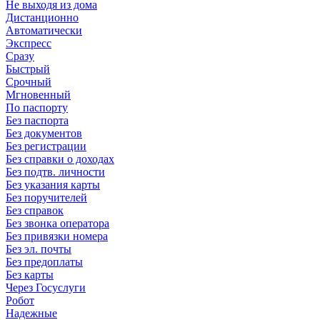
Не выходя из дома
Дистанционно
Автоматически
Экспресс
Сразу
Быстрый
Срочный
Мгновенный
По паспорту
Без паспорта
Без документов
Без регистрации
Без справки о доходах
Без подтв. личности
Без указания карты
Без поручителей
Без справок
Без звонка оператора
Без привязки номера
Без эл. почты
Без предоплаты
Без карты
Через Госуслуги
Робот
Надежные