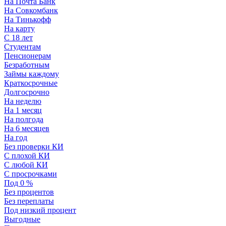
На Почта Банк
На Совкомбанк
На Тинькофф
На карту
С 18 лет
Студентам
Пенсионерам
Безработным
Займы каждому
Краткосрочные
Долгосрочно
На неделю
На 1 месяц
На полгода
На 6 месяцев
На год
Без проверки КИ
С плохой КИ
С любой КИ
С просрочками
Под 0 %
Без процентов
Без переплаты
Под низкий процент
Выгодные