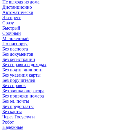
Не выходя из дома
Дистанционно
Автоматически
Экспресс
Сразу
Быстрый
Срочный
Мгновенный
По паспорту
Без паспорта
Без документов
Без регистрации
Без справки о доходах
Без подтв. личности
Без указания карты
Без поручителей
Без справок
Без звонка оператора
Без привязки номера
Без эл. почты
Без предоплаты
Без карты
Через Госуслуги
Робот
Надежные