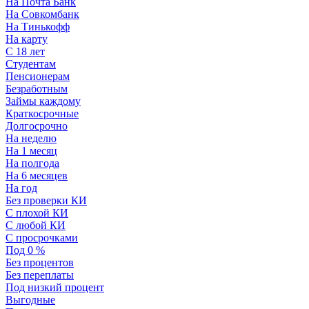
На Почта Банк
На Совкомбанк
На Тинькофф
На карту
С 18 лет
Студентам
Пенсионерам
Безработным
Займы каждому
Краткосрочные
Долгосрочно
На неделю
На 1 месяц
На полгода
На 6 месяцев
На год
Без проверки КИ
С плохой КИ
С любой КИ
С просрочками
Под 0 %
Без процентов
Без переплаты
Под низкий процент
Выгодные