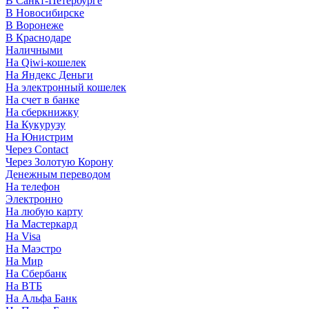
В Санкт-Петербурге
В Новосибирске
В Воронеже
В Краснодаре
Наличными
На Qiwi-кошелек
На Яндекс Деньги
На электронный кошелек
На счет в банке
На сберкнижку
На Кукурузу
На Юнистрим
Через Contact
Через Золотую Корону
Денежным переводом
На телефон
Электронно
На любую карту
На Мастеркард
На Visa
На Маэстро
На Мир
На Сбербанк
На ВТБ
На Альфа Банк