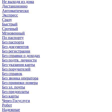
Не выходя из дома
Дистанционно
Автоматически
Экспресс
Сразу
Быстрый
Срочный
Мгновенный
По паспорту
Без паспорта
Без документов
Без регистрации
Без справки о доходах
Без подтв. личности
Без указания карты
Без поручителей
Без справок
Без звонка оператора
Без привязки номера
Без эл. почты
Без предоплаты
Без карты
Через Госуслуги
Робот
Надежные