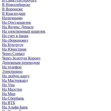
В Санкт-Петербурге
В Новосибирске
В Воронеже
В Краснодаре
Наличными
На Qiwi-кошелек
На Яндекс Деньги
На электронный кошелек
На счет в банке
На сберкнижку
На Кукурузу
На Юнистрим
Через Contact
Через Золотую Корону
Денежным переводом
На телефон
Электронно
На любую карту
На Мастеркард
На Visa
На Маэстро
На Мир
На Сбербанк
На ВТБ
На Альфа Банк