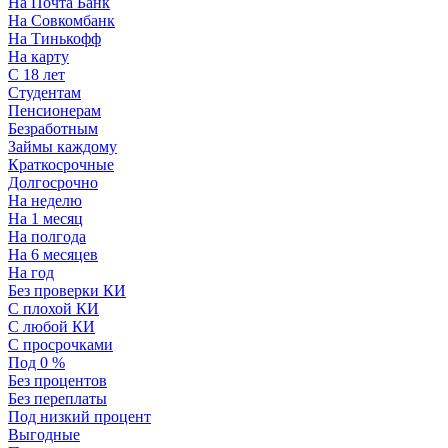
На Почта Банк
На Совкомбанк
На Тинькофф
На карту
С 18 лет
Студентам
Пенсионерам
Безработным
Займы каждому
Краткосрочные
Долгосрочно
На неделю
На 1 месяц
На полгода
На 6 месяцев
На год
Без проверки КИ
С плохой КИ
С любой КИ
С просрочками
Под 0 %
Без процентов
Без переплаты
Под низкий процент
Выгодные