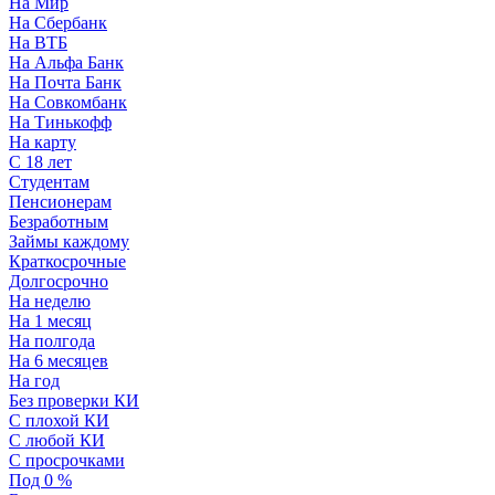
На Мир
На Сбербанк
На ВТБ
На Альфа Банк
На Почта Банк
На Совкомбанк
На Тинькофф
На карту
С 18 лет
Студентам
Пенсионерам
Безработным
Займы каждому
Краткосрочные
Долгосрочно
На неделю
На 1 месяц
На полгода
На 6 месяцев
На год
Без проверки КИ
С плохой КИ
С любой КИ
С просрочками
Под 0 %