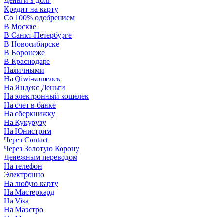
Деньги в долг
Кредит на карту
Со 100% одобрением
В Москве
В Санкт-Петербурге
В Новосибирске
В Воронеже
В Краснодаре
Наличными
На Qiwi-кошелек
На Яндекс Деньги
На электронный кошелек
На счет в банке
На сберкнижку
На Кукурузу
На Юнистрим
Через Contact
Через Золотую Корону
Денежным переводом
На телефон
Электронно
На любую карту
На Мастеркард
На Visa
На Маэстро