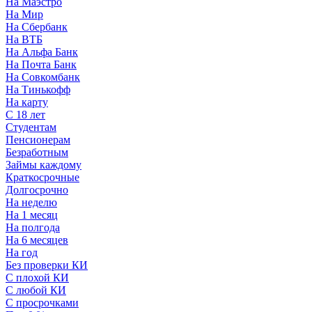
На Маэстро
На Мир
На Сбербанк
На ВТБ
На Альфа Банк
На Почта Банк
На Совкомбанк
На Тинькофф
На карту
С 18 лет
Студентам
Пенсионерам
Безработным
Займы каждому
Краткосрочные
Долгосрочно
На неделю
На 1 месяц
На полгода
На 6 месяцев
На год
Без проверки КИ
С плохой КИ
С любой КИ
С просрочками