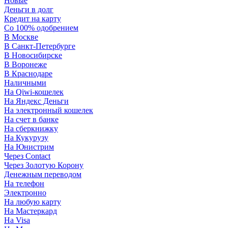
Новые
Деньги в долг
Кредит на карту
Со 100% одобрением
В Москве
В Санкт-Петербурге
В Новосибирске
В Воронеже
В Краснодаре
Наличными
На Qiwi-кошелек
На Яндекс Деньги
На электронный кошелек
На счет в банке
На сберкнижку
На Кукурузу
На Юнистрим
Через Contact
Через Золотую Корону
Денежным переводом
На телефон
Электронно
На любую карту
На Мастеркард
На Visa