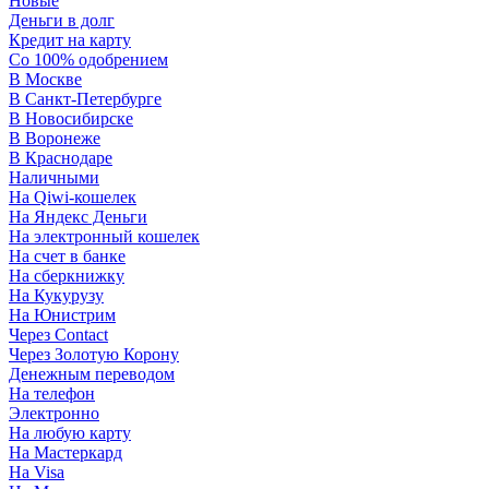
Новые
Деньги в долг
Кредит на карту
Со 100% одобрением
В Москве
В Санкт-Петербурге
В Новосибирске
В Воронеже
В Краснодаре
Наличными
На Qiwi-кошелек
На Яндекс Деньги
На электронный кошелек
На счет в банке
На сберкнижку
На Кукурузу
На Юнистрим
Через Contact
Через Золотую Корону
Денежным переводом
На телефон
Электронно
На любую карту
На Мастеркард
На Visa