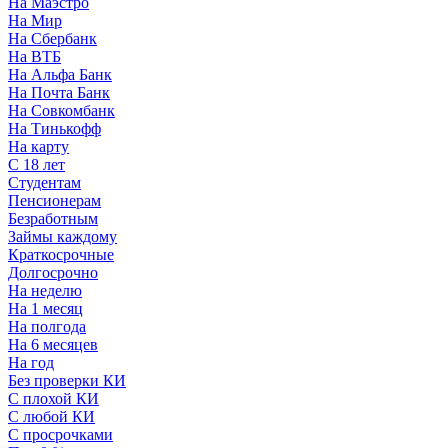
На Маэстро
На Мир
На Сбербанк
На ВТБ
На Альфа Банк
На Почта Банк
На Совкомбанк
На Тинькофф
На карту
С 18 лет
Студентам
Пенсионерам
Безработным
Займы каждому
Краткосрочные
Долгосрочно
На неделю
На 1 месяц
На полгода
На 6 месяцев
На год
Без проверки КИ
С плохой КИ
С любой КИ
С просрочками