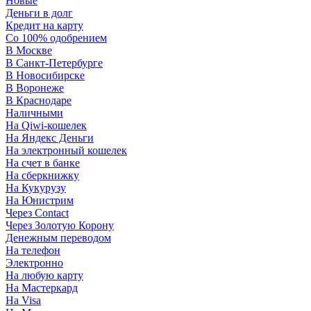
Новые
Деньги в долг
Кредит на карту
Со 100% одобрением
В Москве
В Санкт-Петербурге
В Новосибирске
В Воронеже
В Краснодаре
Наличными
На Qiwi-кошелек
На Яндекс Деньги
На электронный кошелек
На счет в банке
На сберкнижку
На Кукурузу
На Юнистрим
Через Contact
Через Золотую Корону
Денежным переводом
На телефон
Электронно
На любую карту
На Мастеркард
На Visa