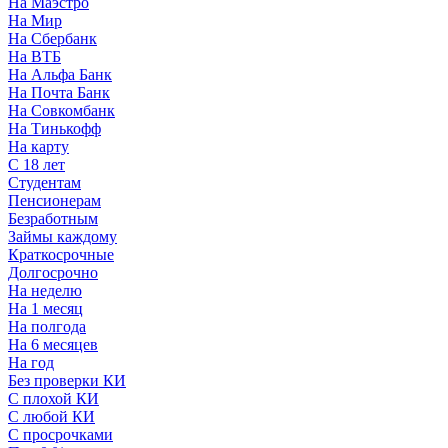
На Маэстро
На Мир
На Сбербанк
На ВТБ
На Альфа Банк
На Почта Банк
На Совкомбанк
На Тинькофф
На карту
С 18 лет
Студентам
Пенсионерам
Безработным
Займы каждому
Краткосрочные
Долгосрочно
На неделю
На 1 месяц
На полгода
На 6 месяцев
На год
Без проверки КИ
С плохой КИ
С любой КИ
С просрочками