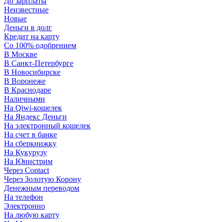
До зарплаты
Неизвестные
Новые
Деньги в долг
Кредит на карту
Со 100% одобрением
В Москве
В Санкт-Петербурге
В Новосибирске
В Воронеже
В Краснодаре
Наличными
На Qiwi-кошелек
На Яндекс Деньги
На электронный кошелек
На счет в банке
На сберкнижку
На Кукурузу
На Юнистрим
Через Contact
Через Золотую Корону
Денежным переводом
На телефон
Электронно
На любую карту