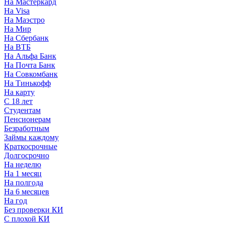
На Мастеркард
На Visa
На Маэстро
На Мир
На Сбербанк
На ВТБ
На Альфа Банк
На Почта Банк
На Совкомбанк
На Тинькофф
На карту
С 18 лет
Студентам
Пенсионерам
Безработным
Займы каждому
Краткосрочные
Долгосрочно
На неделю
На 1 месяц
На полгода
На 6 месяцев
На год
Без проверки КИ
С плохой КИ