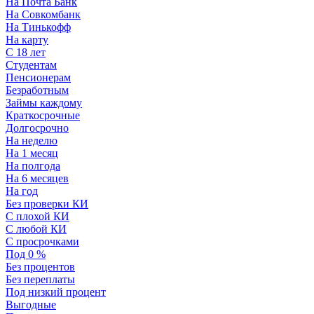
На Почта Банк
На Совкомбанк
На Тинькофф
На карту
С 18 лет
Студентам
Пенсионерам
Безработным
Займы каждому
Краткосрочные
Долгосрочно
На неделю
На 1 месяц
На полгода
На 6 месяцев
На год
Без проверки КИ
С плохой КИ
С любой КИ
С просрочками
Под 0 %
Без процентов
Без переплаты
Под низкий процент
Выгодные