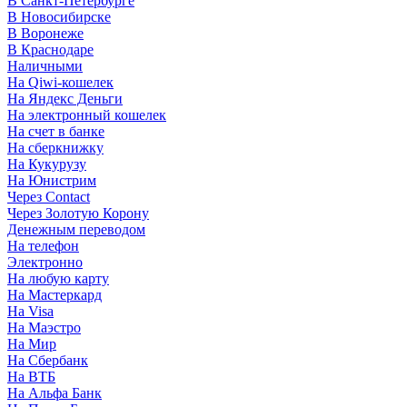
В Санкт-Петербурге
В Новосибирске
В Воронеже
В Краснодаре
Наличными
На Qiwi-кошелек
На Яндекс Деньги
На электронный кошелек
На счет в банке
На сберкнижку
На Кукурузу
На Юнистрим
Через Contact
Через Золотую Корону
Денежным переводом
На телефон
Электронно
На любую карту
На Мастеркард
На Visa
На Маэстро
На Мир
На Сбербанк
На ВТБ
На Альфа Банк