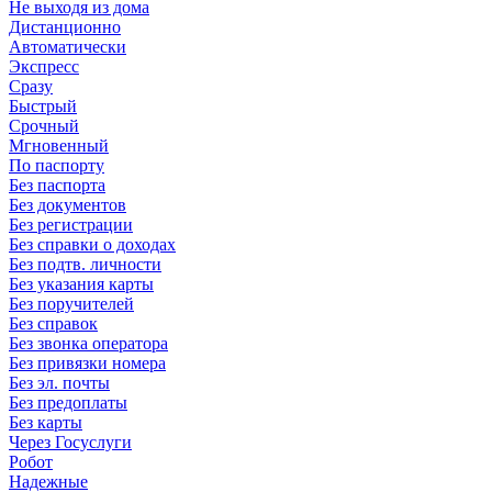
Не выходя из дома
Дистанционно
Автоматически
Экспресс
Сразу
Быстрый
Срочный
Мгновенный
По паспорту
Без паспорта
Без документов
Без регистрации
Без справки о доходах
Без подтв. личности
Без указания карты
Без поручителей
Без справок
Без звонка оператора
Без привязки номера
Без эл. почты
Без предоплаты
Без карты
Через Госуслуги
Робот
Надежные