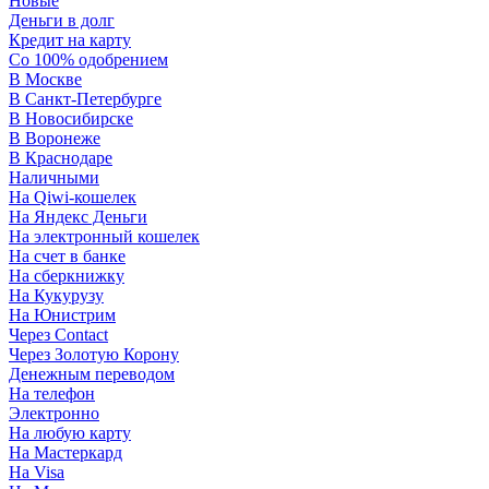
Новые
Деньги в долг
Кредит на карту
Со 100% одобрением
В Москве
В Санкт-Петербурге
В Новосибирске
В Воронеже
В Краснодаре
Наличными
На Qiwi-кошелек
На Яндекс Деньги
На электронный кошелек
На счет в банке
На сберкнижку
На Кукурузу
На Юнистрим
Через Contact
Через Золотую Корону
Денежным переводом
На телефон
Электронно
На любую карту
На Мастеркард
На Visa