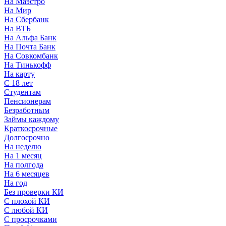
На Маэстро
На Мир
На Сбербанк
На ВТБ
На Альфа Банк
На Почта Банк
На Совкомбанк
На Тинькофф
На карту
С 18 лет
Студентам
Пенсионерам
Безработным
Займы каждому
Краткосрочные
Долгосрочно
На неделю
На 1 месяц
На полгода
На 6 месяцев
На год
Без проверки КИ
С плохой КИ
С любой КИ
С просрочками