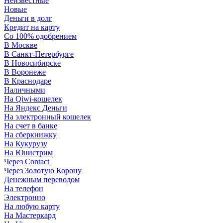
Неизвестные
Новые
Деньги в долг
Кредит на карту
Со 100% одобрением
В Москве
В Санкт-Петербурге
В Новосибирске
В Воронеже
В Краснодаре
Наличными
На Qiwi-кошелек
На Яндекс Деньги
На электронный кошелек
На счет в банке
На сберкнижку
На Кукурузу
На Юнистрим
Через Contact
Через Золотую Корону
Денежным переводом
На телефон
Электронно
На любую карту
На Мастеркард