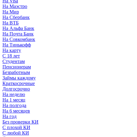
На Visa
На Маэстро
На Мир
На Сбербанк
На ВТБ
На Альфа Банк
На Почта Банк
На Совкомбанк
На Тинькофф
На карту
С 18 лет
Студентам
Пенсионерам
Безработным
Займы каждому
Краткосрочные
Долгосрочно
На неделю
На 1 месяц
На полгода
На 6 месяцев
На год
Без проверки КИ
С плохой КИ
С любой КИ