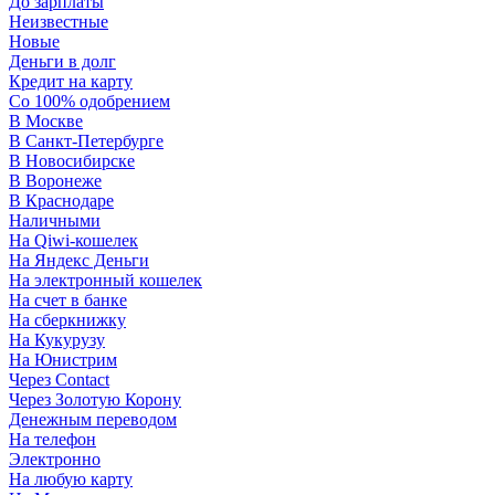
До зарплаты
Неизвестные
Новые
Деньги в долг
Кредит на карту
Со 100% одобрением
В Москве
В Санкт-Петербурге
В Новосибирске
В Воронеже
В Краснодаре
Наличными
На Qiwi-кошелек
На Яндекс Деньги
На электронный кошелек
На счет в банке
На сберкнижку
На Кукурузу
На Юнистрим
Через Contact
Через Золотую Корону
Денежным переводом
На телефон
Электронно
На любую карту