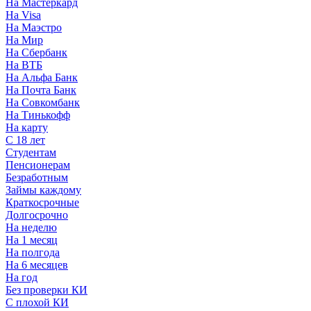
На Мастеркард
На Visa
На Маэстро
На Мир
На Сбербанк
На ВТБ
На Альфа Банк
На Почта Банк
На Совкомбанк
На Тинькофф
На карту
С 18 лет
Студентам
Пенсионерам
Безработным
Займы каждому
Краткосрочные
Долгосрочно
На неделю
На 1 месяц
На полгода
На 6 месяцев
На год
Без проверки КИ
С плохой КИ