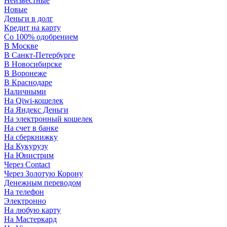
Неизвестные
Новые
Деньги в долг
Кредит на карту
Со 100% одобрением
В Москве
В Санкт-Петербурге
В Новосибирске
В Воронеже
В Краснодаре
Наличными
На Qiwi-кошелек
На Яндекс Деньги
На электронный кошелек
На счет в банке
На сберкнижку
На Кукурузу
На Юнистрим
Через Contact
Через Золотую Корону
Денежным переводом
На телефон
Электронно
На любую карту
На Мастеркард