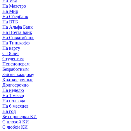
На Visa
На Маэстро
На Мир
На Сбербанк
На ВТБ
На Альфа Банк
На Почта Банк
На Совкомбанк
На Тинькофф
На карту
С 18 лет
Студентам
Пенсионерам
Безработным
Займы каждому
Краткосрочные
Долгосрочно
На неделю
На 1 месяц
На полгода
На 6 месяцев
На год
Без проверки КИ
С плохой КИ
С любой КИ