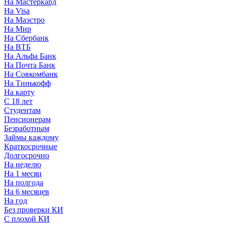
На Мастеркард
На Visa
На Маэстро
На Мир
На Сбербанк
На ВТБ
На Альфа Банк
На Почта Банк
На Совкомбанк
На Тинькофф
На карту
С 18 лет
Студентам
Пенсионерам
Безработным
Займы каждому
Краткосрочные
Долгосрочно
На неделю
На 1 месяц
На полгода
На 6 месяцев
На год
Без проверки КИ
С плохой КИ