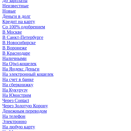
До зарплаты
Неизвестные
Новые
Деньги в долг
Кредит на карту
Со 100% одобрением
В Москве
В Санкт-Петербурге
В Новосибирске
В Воронеже
В Краснодаре
Наличными
На Qiwi-кошелек
На Яндекс Деньги
На электронный кошелек
На счет в банке
На сберкнижку
На Кукурузу
На Юнистрим
Через Contact
Через Золотую Корону
Денежным переводом
На телефон
Электронно
На любую карту