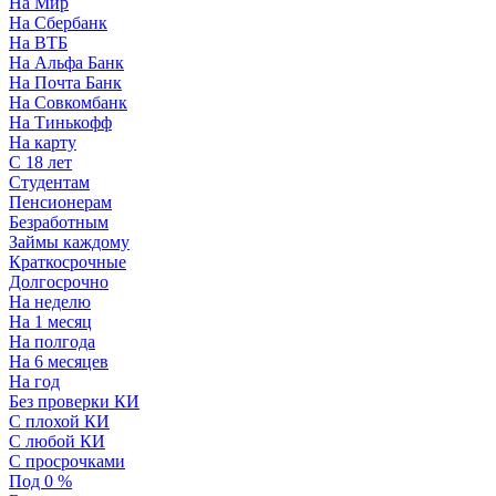
На Мир
На Сбербанк
На ВТБ
На Альфа Банк
На Почта Банк
На Совкомбанк
На Тинькофф
На карту
С 18 лет
Студентам
Пенсионерам
Безработным
Займы каждому
Краткосрочные
Долгосрочно
На неделю
На 1 месяц
На полгода
На 6 месяцев
На год
Без проверки КИ
С плохой КИ
С любой КИ
С просрочками
Под 0 %