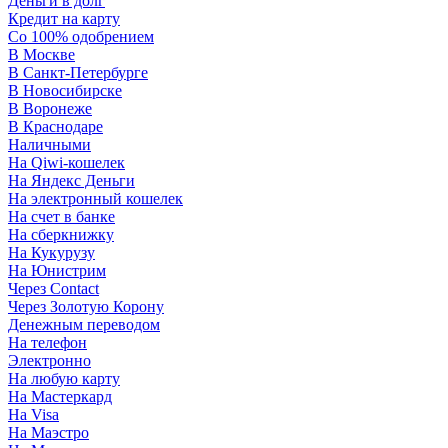
Деньги в долг
Кредит на карту
Со 100% одобрением
В Москве
В Санкт-Петербурге
В Новосибирске
В Воронеже
В Краснодаре
Наличными
На Qiwi-кошелек
На Яндекс Деньги
На электронный кошелек
На счет в банке
На сберкнижку
На Кукурузу
На Юнистрим
Через Contact
Через Золотую Корону
Денежным переводом
На телефон
Электронно
На любую карту
На Мастеркард
На Visa
На Маэстро