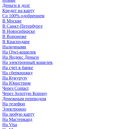
Новые
Деньги в долг
Кредит на карту
Со 100% одобрением
В Москве
В Санкт-Петербурге
В Новосибирске
В Воронеже
В Краснодаре
Наличными
На Qiwi-кошелек
На Яндекс Деньги
На электронный кошелек
На счет в банке
На сберкнижку
На Кукурузу
На Юнистрим
Через Contact
Через Золотую Корону
Денежным переводом
На телефон
Электронно
На любую карту
На Мастеркард
На Visa