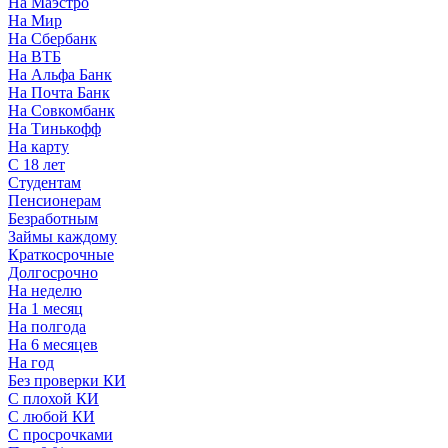
На Маэстро
На Мир
На Сбербанк
На ВТБ
На Альфа Банк
На Почта Банк
На Совкомбанк
На Тинькофф
На карту
С 18 лет
Студентам
Пенсионерам
Безработным
Займы каждому
Краткосрочные
Долгосрочно
На неделю
На 1 месяц
На полгода
На 6 месяцев
На год
Без проверки КИ
С плохой КИ
С любой КИ
С просрочками