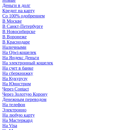
Новые
Деньги в долг
Кредит на карту
Со 100% одобрением
В Москве
В Санкт-Петербурге
В Новосибирске
В Воронеже
В Краснодаре
Наличными
На Qiwi-кошелек
На Яндекс Деньги
На электронный кошелек
На счет в банке
На сберкнижку
На Кукурузу
На Юнистрим
Через Contact
Через Золотую Корону
Денежным переводом
На телефон
Электронно
На любую карту
На Мастеркард
На Visa