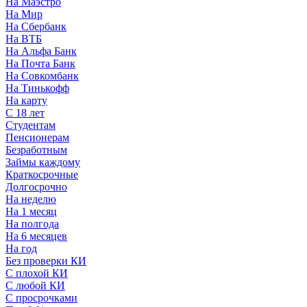
На Маэстро
На Мир
На Сбербанк
На ВТБ
На Альфа Банк
На Почта Банк
На Совкомбанк
На Тинькофф
На карту
С 18 лет
Студентам
Пенсионерам
Безработным
Займы каждому
Краткосрочные
Долгосрочно
На неделю
На 1 месяц
На полгода
На 6 месяцев
На год
Без проверки КИ
С плохой КИ
С любой КИ
С просрочками