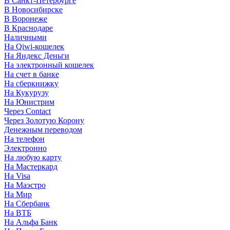
В Санкт-Петербурге
В Новосибирске
В Воронеже
В Краснодаре
Наличными
На Qiwi-кошелек
На Яндекс Деньги
На электронный кошелек
На счет в банке
На сберкнижку
На Кукурузу
На Юнистрим
Через Contact
Через Золотую Корону
Денежным переводом
На телефон
Электронно
На любую карту
На Мастеркард
На Visa
На Маэстро
На Мир
На Сбербанк
На ВТБ
На Альфа Банк