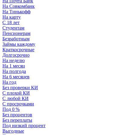
На Почта Банк
На Совкомбанк
На Тинькофф
На карту
С 18 лет
Студентам
Пенсионерам
Безработным
Займы каждому
Краткосрочные
Долгосрочно
На неделю
На 1 месяц
На полгода
На 6 месяцев
На год
Без проверки КИ
С плохой КИ
С любой КИ
С просрочками
Под 0 %
Без процентов
Без переплаты
Под низкий процент
Выгодные