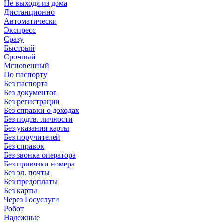
Не выходя из дома
Дистанционно
Автоматически
Экспресс
Сразу
Быстрый
Срочный
Мгновенный
По паспорту
Без паспорта
Без документов
Без регистрации
Без справки о доходах
Без подтв. личности
Без указания карты
Без поручителей
Без справок
Без звонка оператора
Без привязки номера
Без эл. почты
Без предоплаты
Без карты
Через Госуслуги
Робот
Надежные