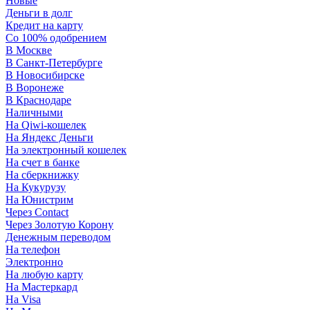
Новые
Деньги в долг
Кредит на карту
Со 100% одобрением
В Москве
В Санкт-Петербурге
В Новосибирске
В Воронеже
В Краснодаре
Наличными
На Qiwi-кошелек
На Яндекс Деньги
На электронный кошелек
На счет в банке
На сберкнижку
На Кукурузу
На Юнистрим
Через Contact
Через Золотую Корону
Денежным переводом
На телефон
Электронно
На любую карту
На Мастеркард
На Visa