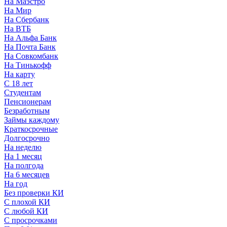
На Маэстро
На Мир
На Сбербанк
На ВТБ
На Альфа Банк
На Почта Банк
На Совкомбанк
На Тинькофф
На карту
С 18 лет
Студентам
Пенсионерам
Безработным
Займы каждому
Краткосрочные
Долгосрочно
На неделю
На 1 месяц
На полгода
На 6 месяцев
На год
Без проверки КИ
С плохой КИ
С любой КИ
С просрочками