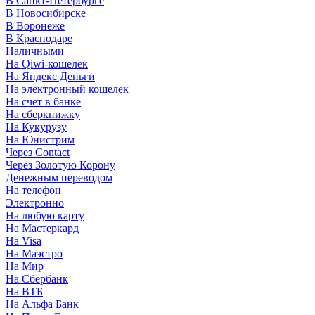
В Санкт-Петербурге
В Новосибирске
В Воронеже
В Краснодаре
Наличными
На Qiwi-кошелек
На Яндекс Деньги
На электронный кошелек
На счет в банке
На сберкнижку
На Кукурузу
На Юнистрим
Через Contact
Через Золотую Корону
Денежным переводом
На телефон
Электронно
На любую карту
На Мастеркард
На Visa
На Маэстро
На Мир
На Сбербанк
На ВТБ
На Альфа Банк