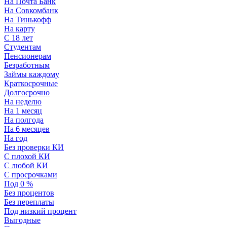
На Почта Банк
На Совкомбанк
На Тинькофф
На карту
С 18 лет
Студентам
Пенсионерам
Безработным
Займы каждому
Краткосрочные
Долгосрочно
На неделю
На 1 месяц
На полгода
На 6 месяцев
На год
Без проверки КИ
С плохой КИ
С любой КИ
С просрочками
Под 0 %
Без процентов
Без переплаты
Под низкий процент
Выгодные