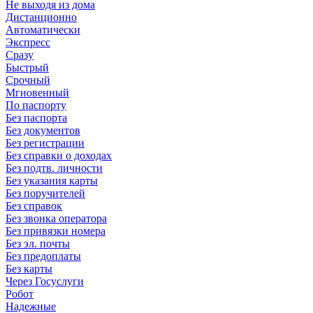
Не выходя из дома
Дистанционно
Автоматически
Экспресс
Сразу
Быстрый
Срочный
Мгновенный
По паспорту
Без паспорта
Без документов
Без регистрации
Без справки о доходах
Без подтв. личности
Без указания карты
Без поручителей
Без справок
Без звонка оператора
Без привязки номера
Без эл. почты
Без предоплаты
Без карты
Через Госуслуги
Робот
Надежные