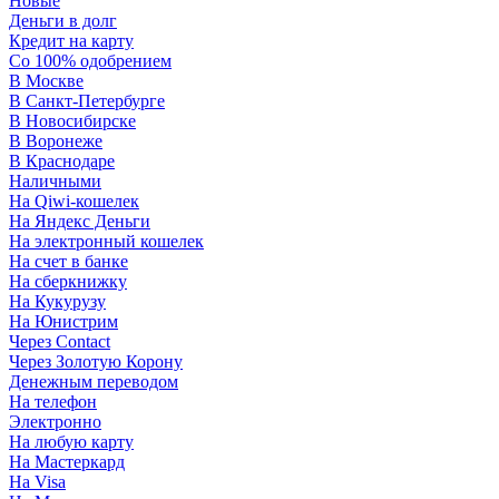
Новые
Деньги в долг
Кредит на карту
Со 100% одобрением
В Москве
В Санкт-Петербурге
В Новосибирске
В Воронеже
В Краснодаре
Наличными
На Qiwi-кошелек
На Яндекс Деньги
На электронный кошелек
На счет в банке
На сберкнижку
На Кукурузу
На Юнистрим
Через Contact
Через Золотую Корону
Денежным переводом
На телефон
Электронно
На любую карту
На Мастеркард
На Visa