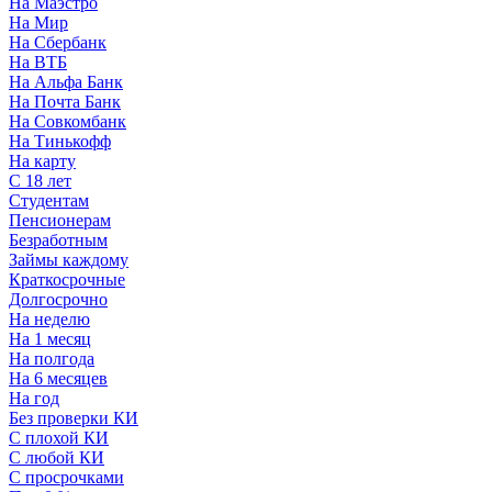
На Маэстро
На Мир
На Сбербанк
На ВТБ
На Альфа Банк
На Почта Банк
На Совкомбанк
На Тинькофф
На карту
С 18 лет
Студентам
Пенсионерам
Безработным
Займы каждому
Краткосрочные
Долгосрочно
На неделю
На 1 месяц
На полгода
На 6 месяцев
На год
Без проверки КИ
С плохой КИ
С любой КИ
С просрочками