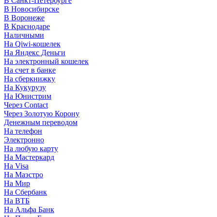
В Санкт-Петербурге
В Новосибирске
В Воронеже
В Краснодаре
Наличными
На Qiwi-кошелек
На Яндекс Деньги
На электронный кошелек
На счет в банке
На сберкнижку
На Кукурузу
На Юнистрим
Через Contact
Через Золотую Корону
Денежным переводом
На телефон
Электронно
На любую карту
На Мастеркард
На Visa
На Маэстро
На Мир
На Сбербанк
На ВТБ
На Альфа Банк