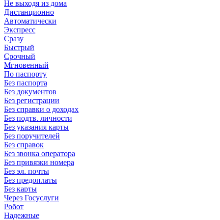
Не выходя из дома
Дистанционно
Автоматически
Экспресс
Сразу
Быстрый
Срочный
Мгновенный
По паспорту
Без паспорта
Без документов
Без регистрации
Без справки о доходах
Без подтв. личности
Без указания карты
Без поручителей
Без справок
Без звонка оператора
Без привязки номера
Без эл. почты
Без предоплаты
Без карты
Через Госуслуги
Робот
Надежные