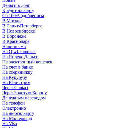
Новые
Деньги в долг
Кредит на карту
Со 100% одобрением
В Москве
В Санкт-Петербурге
В Новосибирске
В Воронеже
В Краснодаре
Наличными
На Qiwi-кошелек
На Яндекс Деньги
На электронный кошелек
На счет в банке
На сберкнижку
На Кукурузу
На Юнистрим
Через Contact
Через Золотую Корону
Денежным переводом
На телефон
Электронно
На любую карту
На Мастеркард
На Visa