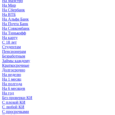
На Маэстро
На Мир
На Сбербанк
На ВТБ
На Альфа Банк
На Почта Банк
На Совкомбанк
На Тинькофф
На карту
С 18 лет
Студентам
Пенсионерам
Безработным
Займы каждому
Краткосрочные
Долгосрочно
На неделю
На 1 месяц
На полгода
На 6 месяцев
На год
Без проверки КИ
С плохой КИ
С любой КИ
С просрочками