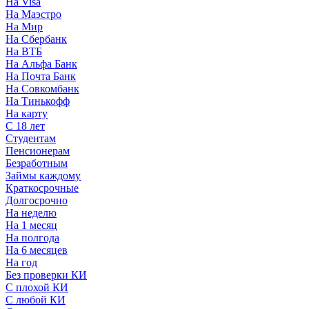
На Visa
На Маэстро
На Мир
На Сбербанк
На ВТБ
На Альфа Банк
На Почта Банк
На Совкомбанк
На Тинькофф
На карту
С 18 лет
Студентам
Пенсионерам
Безработным
Займы каждому
Краткосрочные
Долгосрочно
На неделю
На 1 месяц
На полгода
На 6 месяцев
На год
Без проверки КИ
С плохой КИ
С любой КИ