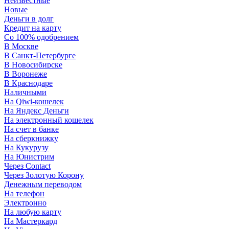
Неизвестные
Новые
Деньги в долг
Кредит на карту
Со 100% одобрением
В Москве
В Санкт-Петербурге
В Новосибирске
В Воронеже
В Краснодаре
Наличными
На Qiwi-кошелек
На Яндекс Деньги
На электронный кошелек
На счет в банке
На сберкнижку
На Кукурузу
На Юнистрим
Через Contact
Через Золотую Корону
Денежным переводом
На телефон
Электронно
На любую карту
На Мастеркард