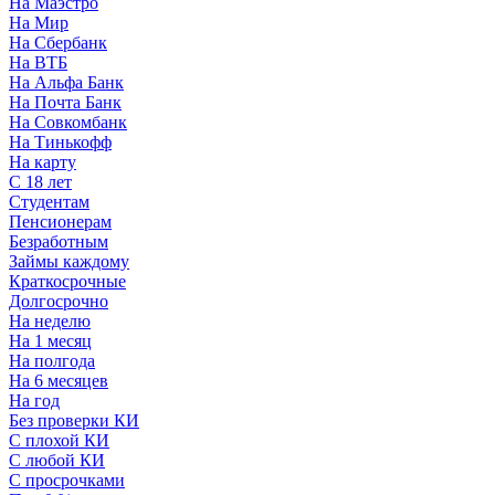
На Маэстро
На Мир
На Сбербанк
На ВТБ
На Альфа Банк
На Почта Банк
На Совкомбанк
На Тинькофф
На карту
С 18 лет
Студентам
Пенсионерам
Безработным
Займы каждому
Краткосрочные
Долгосрочно
На неделю
На 1 месяц
На полгода
На 6 месяцев
На год
Без проверки КИ
С плохой КИ
С любой КИ
С просрочками