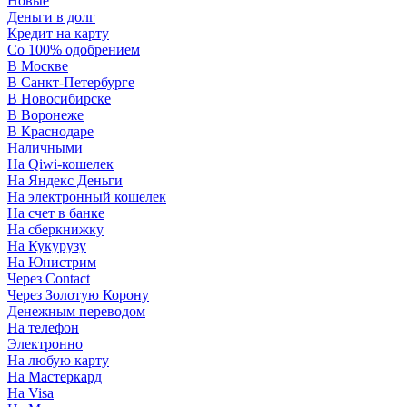
Новые
Деньги в долг
Кредит на карту
Со 100% одобрением
В Москве
В Санкт-Петербурге
В Новосибирске
В Воронеже
В Краснодаре
Наличными
На Qiwi-кошелек
На Яндекс Деньги
На электронный кошелек
На счет в банке
На сберкнижку
На Кукурузу
На Юнистрим
Через Contact
Через Золотую Корону
Денежным переводом
На телефон
Электронно
На любую карту
На Мастеркард
На Visa