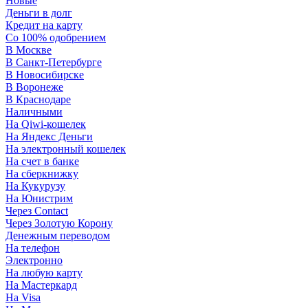
Новые
Деньги в долг
Кредит на карту
Со 100% одобрением
В Москве
В Санкт-Петербурге
В Новосибирске
В Воронеже
В Краснодаре
Наличными
На Qiwi-кошелек
На Яндекс Деньги
На электронный кошелек
На счет в банке
На сберкнижку
На Кукурузу
На Юнистрим
Через Contact
Через Золотую Корону
Денежным переводом
На телефон
Электронно
На любую карту
На Мастеркард
На Visa