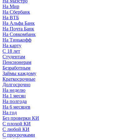
На Маэстро
На Мир
На Сбербанк
На ВТБ
На Альфа Банк
На Почта Банк
На Совкомбанк
На Тинькофф
На карту
С 18 лет
Студентам
Пенсионерам
Безработным
Займы каждому
Краткосрочные
Долгосрочно
На неделю
На 1 месяц
На полгода
На 6 месяцев
На год
Без проверки КИ
С плохой КИ
С любой КИ
С просрочками