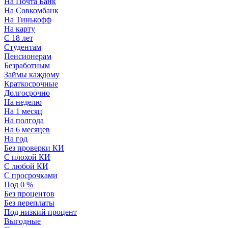
На Почта Банк
На Совкомбанк
На Тинькофф
На карту
С 18 лет
Студентам
Пенсионерам
Безработным
Займы каждому
Краткосрочные
Долгосрочно
На неделю
На 1 месяц
На полгода
На 6 месяцев
На год
Без проверки КИ
С плохой КИ
С любой КИ
С просрочками
Под 0 %
Без процентов
Без переплаты
Под низкий процент
Выгодные