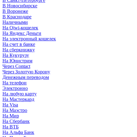
В Санкт-Петербурге
В Новосибирске
В Воронеже
В Краснодаре
Наличными
На Qiwi-кошелек
На Яндекс Деньги
На электронный кошелек
На счет в банке
На сберкнижку
На Кукурузу
На Юнистрим
Через Contact
Через Золотую Корону
Денежным переводом
На телефон
Электронно
На любую карту
На Мастеркард
На Visa
На Маэстро
На Мир
На Сбербанк
На ВТБ
На Альфа Банк