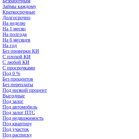
Безработным
Займы каждому
Краткосрочные
Долгосрочно
На неделю
На 1 месяц
На полгода
На 6 месяцев
На год
Без проверки КИ
С плохой КИ
С любой КИ
С просрочками
Под 0 %
Без процентов
Без переплаты
Под низкий процент
Выгодные
Под залог
Под автомобиль
Под залог ПТС
Под недвижимость
Под квартиру
Под участок
Под расписку