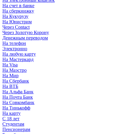
На электронный кошелек
На счет в банке
На сберкнижку
На Кукурузу
На Юнистрим
Через Contact
Через Золотую Корону
Денежным переводом
На телефон
Электронно
На любую карту
На Мастеркард
На Visa
На Маэстро
На Мир
На Сбербанк
На ВТБ
На Альфа Банк
На Почта Банк
На Совкомбанк
На Тинькофф
На карту
С 18 лет
Студентам
Пенсионерам