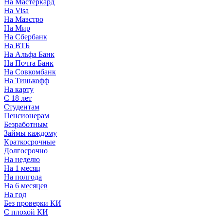
На Мастеркард
На Visa
На Маэстро
На Мир
На Сбербанк
На ВТБ
На Альфа Банк
На Почта Банк
На Совкомбанк
На Тинькофф
На карту
С 18 лет
Студентам
Пенсионерам
Безработным
Займы каждому
Краткосрочные
Долгосрочно
На неделю
На 1 месяц
На полгода
На 6 месяцев
На год
Без проверки КИ
С плохой КИ