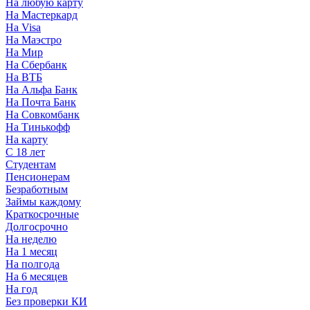
На любую карту
На Мастеркард
На Visa
На Маэстро
На Мир
На Сбербанк
На ВТБ
На Альфа Банк
На Почта Банк
На Совкомбанк
На Тинькофф
На карту
С 18 лет
Студентам
Пенсионерам
Безработным
Займы каждому
Краткосрочные
Долгосрочно
На неделю
На 1 месяц
На полгода
На 6 месяцев
На год
Без проверки КИ