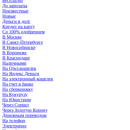
Бесплатно
До зарплаты
Неизвестные
Новые
Деньги в долг
Кредит на карту
Со 100% одобрением
В Москве
В Санкт-Петербурге
В Новосибирске
В Воронеже
В Краснодаре
Наличными
На Qiwi-кошелек
На Яндекс Деньги
На электронный кошелек
На счет в банке
На сберкнижку
На Кукурузу
На Юнистрим
Через Contact
Через Золотую Корону
Денежным переводом
На телефон
Электронно