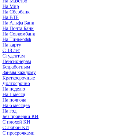
На Маэстро
На Мир
На Сбербанк
На ВТБ
На Альфа Банк
На Почта Банк
На Совкомбанк
На Тинькофф
На карту
С 18 лет
Студентам
Пенсионерам
Безработным
Займы каждому
Краткосрочные
Долгосрочно
На неделю
На 1 месяц
На полгода
На 6 месяцев
На год
Без проверки КИ
С плохой КИ
С любой КИ
С просрочками