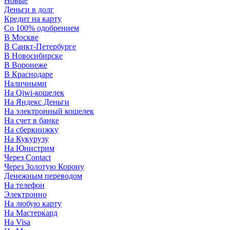
Новые
Деньги в долг
Кредит на карту
Со 100% одобрением
В Москве
В Санкт-Петербурге
В Новосибирске
В Воронеже
В Краснодаре
Наличными
На Qiwi-кошелек
На Яндекс Деньги
На электронный кошелек
На счет в банке
На сберкнижку
На Кукурузу
На Юнистрим
Через Contact
Через Золотую Корону
Денежным переводом
На телефон
Электронно
На любую карту
На Мастеркард
На Visa