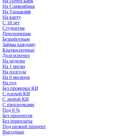
На Почта Банк
На Совкомбанк
На Тинькофф
На карту
С 18 лет
Студентам
Пенсионерам
Безработным
Займы каждому
Краткосрочные
Долгосрочно
На неделю
На 1 месяц
На полгода
На 6 месяцев
На год
Без проверки КИ
С плохой КИ
С любой КИ
С просрочками
Под 0 %
Без процентов
Без переплаты
Под низкий процент
Выгодные