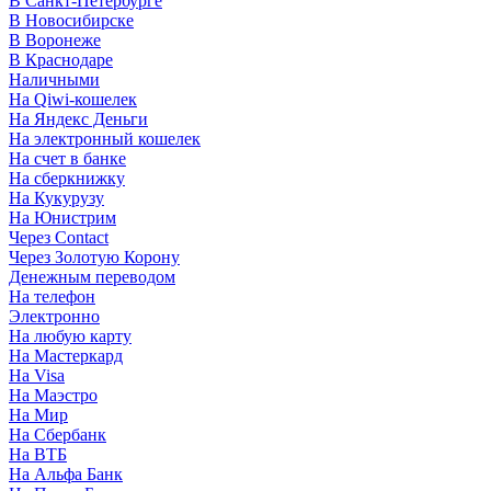
В Санкт-Петербурге
В Новосибирске
В Воронеже
В Краснодаре
Наличными
На Qiwi-кошелек
На Яндекс Деньги
На электронный кошелек
На счет в банке
На сберкнижку
На Кукурузу
На Юнистрим
Через Contact
Через Золотую Корону
Денежным переводом
На телефон
Электронно
На любую карту
На Мастеркард
На Visa
На Маэстро
На Мир
На Сбербанк
На ВТБ
На Альфа Банк