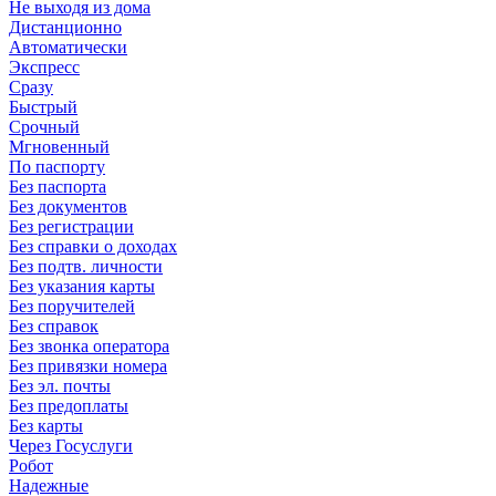
Не выходя из дома
Дистанционно
Автоматически
Экспресс
Сразу
Быстрый
Срочный
Мгновенный
По паспорту
Без паспорта
Без документов
Без регистрации
Без справки о доходах
Без подтв. личности
Без указания карты
Без поручителей
Без справок
Без звонка оператора
Без привязки номера
Без эл. почты
Без предоплаты
Без карты
Через Госуслуги
Робот
Надежные