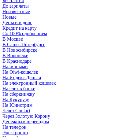
Бесплатно
До зарплаты
Неизвестные
Новые
Деньги в долг
Кредит на карту
Со 100% одобрением
В Москве
В Санкт-Петербурге
В Новосибирске
В Воронеже
В Краснодаре
Наличными
На Qiwi-кошелек
На Яндекс Деньги
На электронный кошелек
На счет в банке
На сберкнижку
На Кукурузу
На Юнистрим
Через Contact
Через Золотую Корону
Денежным переводом
На телефон
Электронно