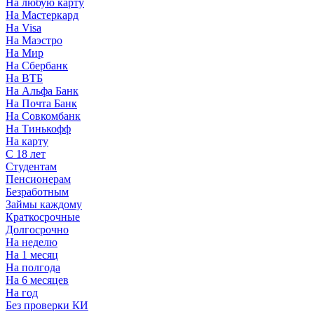
На любую карту
На Мастеркард
На Visa
На Маэстро
На Мир
На Сбербанк
На ВТБ
На Альфа Банк
На Почта Банк
На Совкомбанк
На Тинькофф
На карту
С 18 лет
Студентам
Пенсионерам
Безработным
Займы каждому
Краткосрочные
Долгосрочно
На неделю
На 1 месяц
На полгода
На 6 месяцев
На год
Без проверки КИ