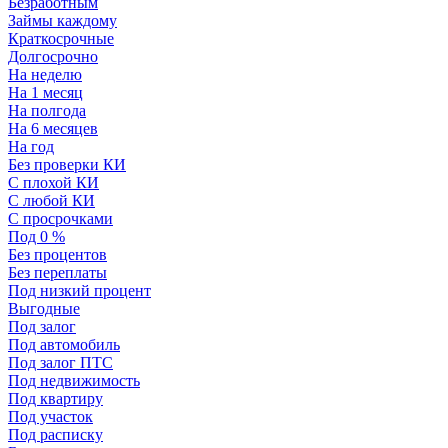
Безработным
Займы каждому
Краткосрочные
Долгосрочно
На неделю
На 1 месяц
На полгода
На 6 месяцев
На год
Без проверки КИ
С плохой КИ
С любой КИ
С просрочками
Под 0 %
Без процентов
Без переплаты
Под низкий процент
Выгодные
Под залог
Под автомобиль
Под залог ПТС
Под недвижимость
Под квартиру
Под участок
Под расписку