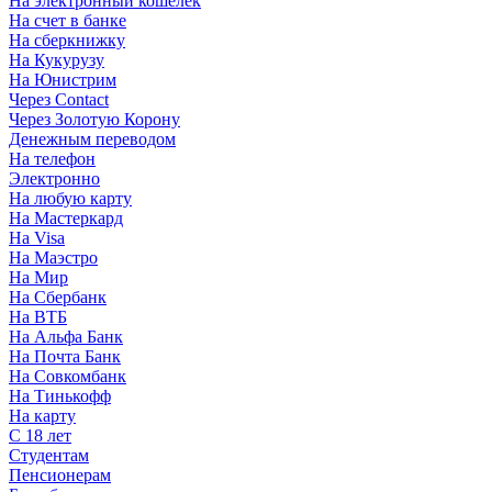
На электронный кошелек
На счет в банке
На сберкнижку
На Кукурузу
На Юнистрим
Через Contact
Через Золотую Корону
Денежным переводом
На телефон
Электронно
На любую карту
На Мастеркард
На Visa
На Маэстро
На Мир
На Сбербанк
На ВТБ
На Альфа Банк
На Почта Банк
На Совкомбанк
На Тинькофф
На карту
С 18 лет
Студентам
Пенсионерам