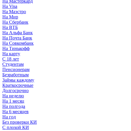
На Мастеркард
На Visa
На Маэстро
На Мир
На Сбербанк
На ВТБ
На Альфа Банк
На Почта Банк
На Совкомбанк
На Тинькофф
На карту
С 18 лет
Студентам
Пенсионерам
Безработным
Займы каждому
Краткосрочные
Долгосрочно
На неделю
На 1 месяц
На полгода
На 6 месяцев
На год
Без проверки КИ
С плохой КИ