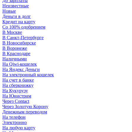
До зарплаты
Неизвестные
Новые
Деньги в долг
Кредит на карту
Со 100% одобрением
В Москве
В Санкт-Петербурге
В Новосибирске
В Воронеже
В Краснодаре
Наличными
На Qiwi-кошелек
На Яндекс Деньги
На электронный кошелек
На счет в банке
На сберкнижку
На Кукурузу
На Юнистрим
Через Contact
Через Золотую Корону
Денежным переводом
На телефон
Электронно
На любую карту