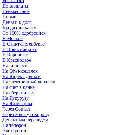
Бесплатно
До зарплаты
Неизвестные
Новые
Деньги в долг
Кредит на карту
Со 100% одобрением
В Москве
В Санкт-Петербурге
В Новосибирске
В Воронеже
В Краснодаре
Наличными
На Qiwi-кошелек
На Яндекс Деньги
На электронный кошелек
На счет в банке
На сберкнижку
На Кукурузу
На Юнистрим
Через Contact
Через Золотую Корону
Денежным переводом
На телефон
Электронно