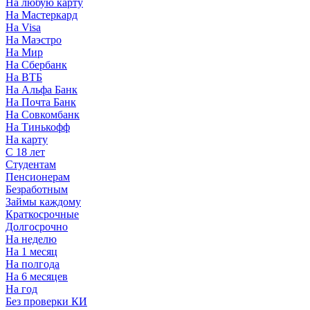
На любую карту
На Мастеркард
На Visa
На Маэстро
На Мир
На Сбербанк
На ВТБ
На Альфа Банк
На Почта Банк
На Совкомбанк
На Тинькофф
На карту
С 18 лет
Студентам
Пенсионерам
Безработным
Займы каждому
Краткосрочные
Долгосрочно
На неделю
На 1 месяц
На полгода
На 6 месяцев
На год
Без проверки КИ