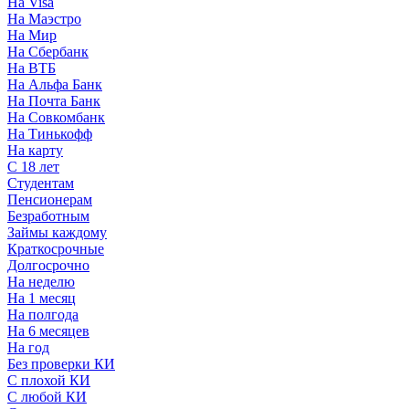
На Visa
На Маэстро
На Мир
На Сбербанк
На ВТБ
На Альфа Банк
На Почта Банк
На Совкомбанк
На Тинькофф
На карту
С 18 лет
Студентам
Пенсионерам
Безработным
Займы каждому
Краткосрочные
Долгосрочно
На неделю
На 1 месяц
На полгода
На 6 месяцев
На год
Без проверки КИ
С плохой КИ
С любой КИ