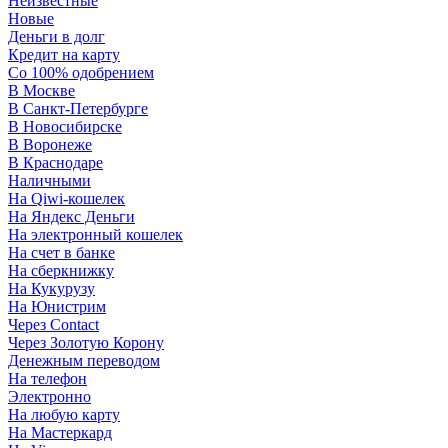
Неизвестные
Новые
Деньги в долг
Кредит на карту
Со 100% одобрением
В Москве
В Санкт-Петербурге
В Новосибирске
В Воронеже
В Краснодаре
Наличными
На Qiwi-кошелек
На Яндекс Деньги
На электронный кошелек
На счет в банке
На сберкнижку
На Кукурузу
На Юнистрим
Через Contact
Через Золотую Корону
Денежным переводом
На телефон
Электронно
На любую карту
На Мастеркард