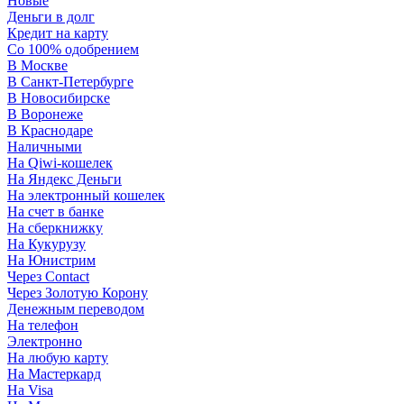
Новые
Деньги в долг
Кредит на карту
Со 100% одобрением
В Москве
В Санкт-Петербурге
В Новосибирске
В Воронеже
В Краснодаре
Наличными
На Qiwi-кошелек
На Яндекс Деньги
На электронный кошелек
На счет в банке
На сберкнижку
На Кукурузу
На Юнистрим
Через Contact
Через Золотую Корону
Денежным переводом
На телефон
Электронно
На любую карту
На Мастеркард
На Visa