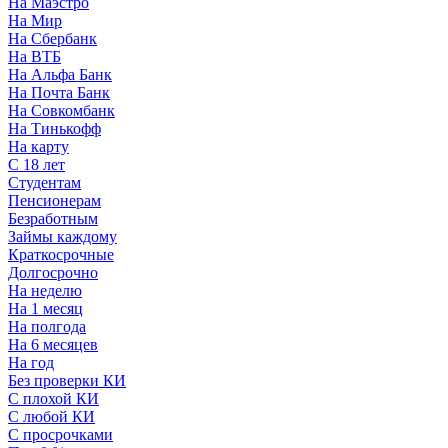
На Маэстро
На Мир
На Сбербанк
На ВТБ
На Альфа Банк
На Почта Банк
На Совкомбанк
На Тинькофф
На карту
С 18 лет
Студентам
Пенсионерам
Безработным
Займы каждому
Краткосрочные
Долгосрочно
На неделю
На 1 месяц
На полгода
На 6 месяцев
На год
Без проверки КИ
С плохой КИ
С любой КИ
С просрочками