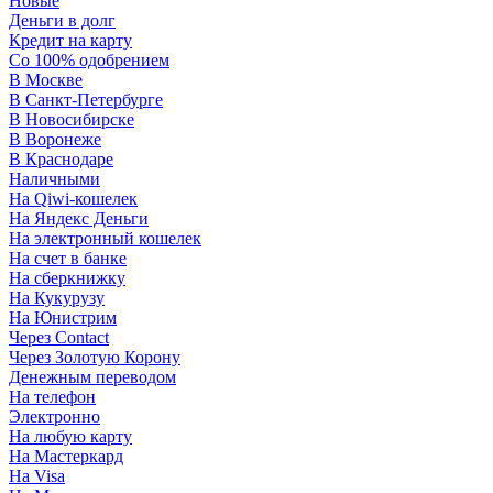
Новые
Деньги в долг
Кредит на карту
Со 100% одобрением
В Москве
В Санкт-Петербурге
В Новосибирске
В Воронеже
В Краснодаре
Наличными
На Qiwi-кошелек
На Яндекс Деньги
На электронный кошелек
На счет в банке
На сберкнижку
На Кукурузу
На Юнистрим
Через Contact
Через Золотую Корону
Денежным переводом
На телефон
Электронно
На любую карту
На Мастеркард
На Visa