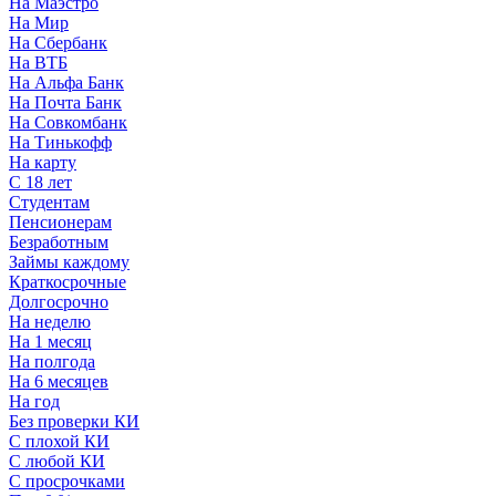
На Маэстро
На Мир
На Сбербанк
На ВТБ
На Альфа Банк
На Почта Банк
На Совкомбанк
На Тинькофф
На карту
С 18 лет
Студентам
Пенсионерам
Безработным
Займы каждому
Краткосрочные
Долгосрочно
На неделю
На 1 месяц
На полгода
На 6 месяцев
На год
Без проверки КИ
С плохой КИ
С любой КИ
С просрочками