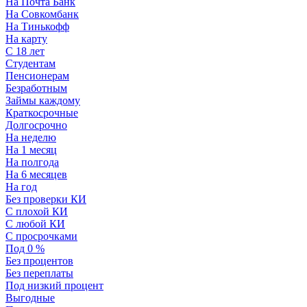
На Почта Банк
На Совкомбанк
На Тинькофф
На карту
С 18 лет
Студентам
Пенсионерам
Безработным
Займы каждому
Краткосрочные
Долгосрочно
На неделю
На 1 месяц
На полгода
На 6 месяцев
На год
Без проверки КИ
С плохой КИ
С любой КИ
С просрочками
Под 0 %
Без процентов
Без переплаты
Под низкий процент
Выгодные