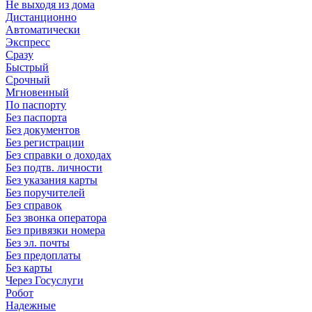
Не выходя из дома
Дистанционно
Автоматически
Экспресс
Сразу
Быстрый
Срочный
Мгновенный
По паспорту
Без паспорта
Без документов
Без регистрации
Без справки о доходах
Без подтв. личности
Без указания карты
Без поручителей
Без справок
Без звонка оператора
Без привязки номера
Без эл. почты
Без предоплаты
Без карты
Через Госуслуги
Робот
Надежные