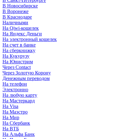
В Санкт-Петербурге
В Новосибирске
В Воронеже
В Краснодаре
Наличными
На Qiwi-кошелек
На Яндекс Деньги
На электронный кошелек
На счет в банке
На сберкнижку
На Кукурузу
На Юнистрим
Через Contact
Через Золотую Корону
Денежным переводом
На телефон
Электронно
На любую карту
На Мастеркард
На Visa
На Маэстро
На Мир
На Сбербанк
На ВТБ
На Альфа Банк