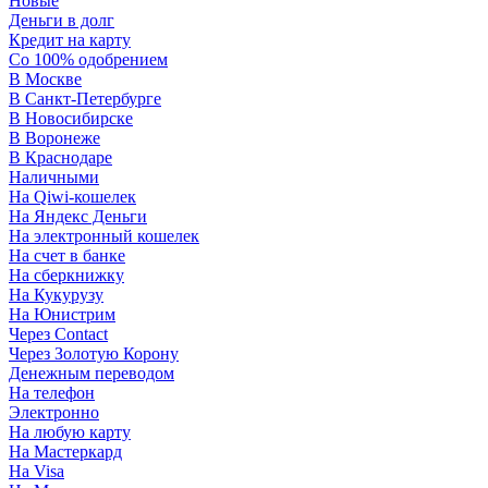
Новые
Деньги в долг
Кредит на карту
Со 100% одобрением
В Москве
В Санкт-Петербурге
В Новосибирске
В Воронеже
В Краснодаре
Наличными
На Qiwi-кошелек
На Яндекс Деньги
На электронный кошелек
На счет в банке
На сберкнижку
На Кукурузу
На Юнистрим
Через Contact
Через Золотую Корону
Денежным переводом
На телефон
Электронно
На любую карту
На Мастеркард
На Visa