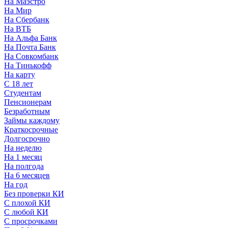
На Маэстро
На Мир
На Сбербанк
На ВТБ
На Альфа Банк
На Почта Банк
На Совкомбанк
На Тинькофф
На карту
С 18 лет
Студентам
Пенсионерам
Безработным
Займы каждому
Краткосрочные
Долгосрочно
На неделю
На 1 месяц
На полгода
На 6 месяцев
На год
Без проверки КИ
С плохой КИ
С любой КИ
С просрочками