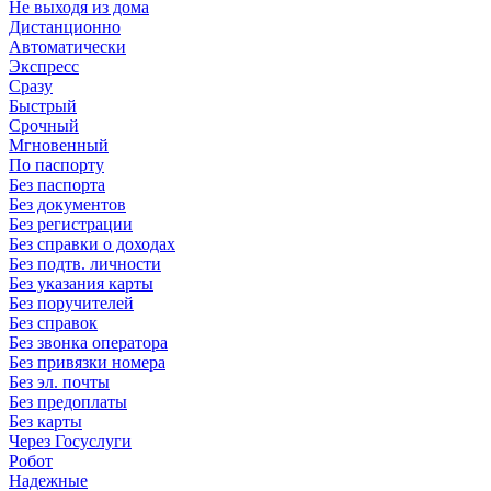
Не выходя из дома
Дистанционно
Автоматически
Экспресс
Сразу
Быстрый
Срочный
Мгновенный
По паспорту
Без паспорта
Без документов
Без регистрации
Без справки о доходах
Без подтв. личности
Без указания карты
Без поручителей
Без справок
Без звонка оператора
Без привязки номера
Без эл. почты
Без предоплаты
Без карты
Через Госуслуги
Робот
Надежные