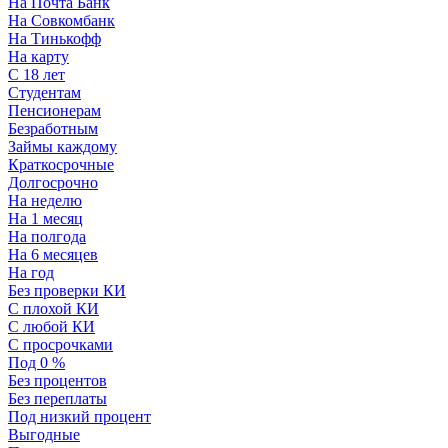
На Почта Банк
На Совкомбанк
На Тинькофф
На карту
С 18 лет
Студентам
Пенсионерам
Безработным
Займы каждому
Краткосрочные
Долгосрочно
На неделю
На 1 месяц
На полгода
На 6 месяцев
На год
Без проверки КИ
С плохой КИ
С любой КИ
С просрочками
Под 0 %
Без процентов
Без переплаты
Под низкий процент
Выгодные