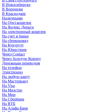
В Санкт-Петербурге
В Новосибирске
В Воронеже
В Краснодаре
Наличными
На Qiwi-кошелек
На Яндекс Деньги
На электронный кошелек
На счет в банке
На сберкнижку
На Кукурузу
На Юнистрим
Через Contact
Через Золотую Корону
Денежным переводом
На телефон
Электронно
На любую карту
На Мастеркард
На Visa
На Маэстро
На Мир
На Сбербанк
На ВТБ
На Альфа Банк